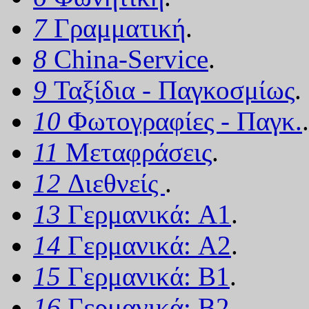
7
Γραμματική
.
8
China-Service
.
9
Ταξίδια - Παγκοσμίως
.
10
Φωτογραφίες - Παγκ.
.
11
Μεταφράσεις
.
12
Διεθνείς
.
13
Γερμανικά: A1
.
14
Γερμανικά: A2
.
15
Γερμανικά: B1
.
16
Γερμανικά: B2
.