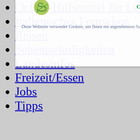
Online-Hilfsmittel für L
C
Italienisches Fernsehen
Diese Webseite verwendet Cookies, um Ihnen ein angenehmeres Su
Reisen
Sehenswürdigkeiten
Landesinfos
Freizeit/Essen
Jobs
Tipps