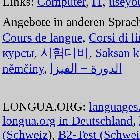
Links:
Computer
,
IT
,
useyo
Angebote in anderen Sprac
Cours de langue
,
Corsi di l
курсы
,
시험대비
,
Saksan k
němčiny
,
الدورة + الفيزا
LONGUA.ORG:
languages.
longua.org in Deutschland
,
(Schweiz
),
B2-Test (Schwei