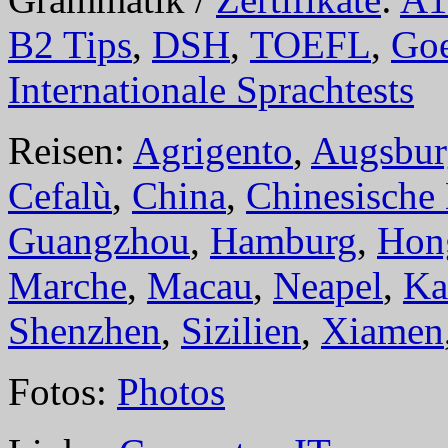
B2 Tips
,
DSH
,
TOEFL
,
Goe
Internationale Sprachtests
Reisen:
Agrigento
,
Augsbur
Cefalù
,
China
,
Chinesische
Guangzhou
,
Hamburg
,
Hon
Marche
,
Macau
,
Neapel
,
Ka
Shenzhen
,
Sizilien
,
Xiamen
Fotos:
Photos