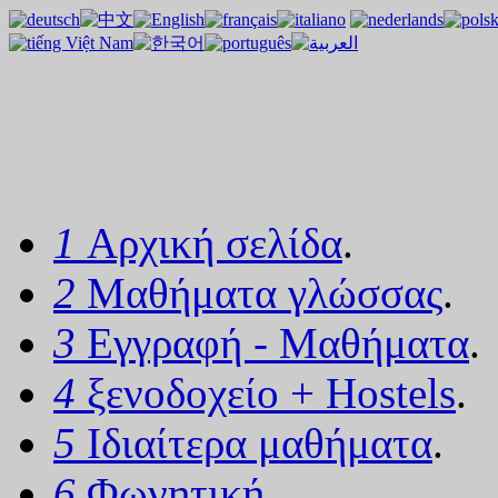
1
Αρχική σελίδα
.
2
Μαθήματα γλώσσας
.
3
Εγγραφή - Μαθήματα
.
4
ξενοδοχείο + Hostels
.
5
Ιδιαίτερα μαθήματα
.
6
Φωνητική
.