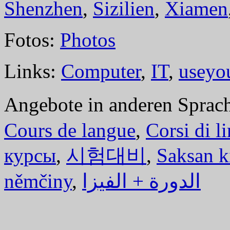
Shenzhen
,
Sizilien
,
Xiamen
Fotos:
Photos
Links:
Computer
,
IT
,
useyo
Angebote in anderen Sprac
Cours de langue
,
Corsi di l
курсы
,
시험대비
,
Saksan k
němčiny
,
الدورة + الفيزا