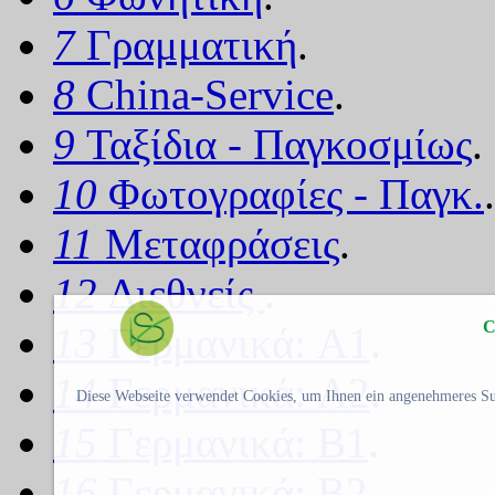
7
Γραμματική
.
8
China-Service
.
9
Ταξίδια - Παγκοσμίως
.
10
Φωτογραφίες - Παγκ.
.
11
Μεταφράσεις
.
12
Διεθνείς
.
C
13
Γερμανικά: A1
.
14
Γερμανικά: A2
.
Diese Webseite verwendet Cookies, um Ihnen ein angenehmeres Su
15
Γερμανικά: B1
.
16
Γερμανικά: B2
.