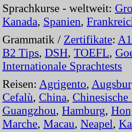
Sprachkurse - weltweit:
Gro
Kanada
,
Spanien
,
Frankreic
Grammatik /
Zertifikate
:
A1
B2 Tips
,
DSH
,
TOEFL
,
Goe
Internationale Sprachtests
Reisen:
Agrigento
,
Augsbur
Cefalù
,
China
,
Chinesische
Guangzhou
,
Hamburg
,
Hon
Marche
,
Macau
,
Neapel
,
Ka