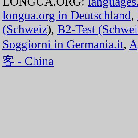
LONGUA.ORG:
languages.
longua.org in Deutschland
,
(Schweiz
),
B2-Test (Schwei
Soggiorni in Germania.it
,
A
客 - China