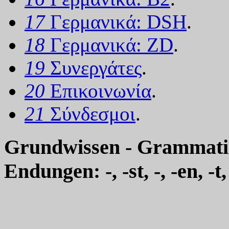
17
Γερμανικά: DSH
.
18
Γερμανικά: ZD
.
19
Συνεργάτες
.
20
Επικοινωνία
.
21
Σύνδεσμοι
.
Grundwissen - Grammatik
Endungen: -, -st, -, -en, -t,