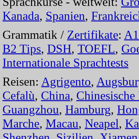
Sprachkurse - weltweit:
Gro
Kanada
,
Spanien
,
Frankreic
Grammatik /
Zertifikate
:
A1
B2 Tips
,
DSH
,
TOEFL
,
Goe
Internationale Sprachtests
Reisen:
Agrigento
,
Augsbur
Cefalù
,
China
,
Chinesische
Guangzhou
,
Hamburg
,
Hon
Marche
,
Macau
,
Neapel
,
Ka
Shenzhen
,
Sizilien
,
Xiamen