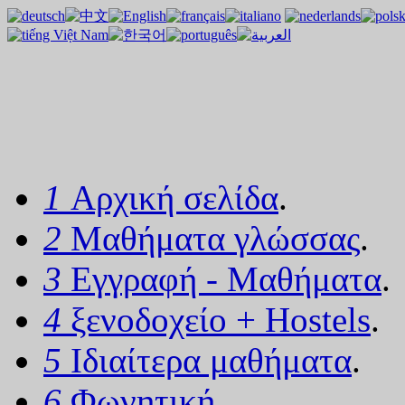
1
Αρχική σελίδα
.
2
Μαθήματα γλώσσας
.
3
Εγγραφή - Μαθήματα
.
4
ξενοδοχείο + Hostels
.
5
Ιδιαίτερα μαθήματα
.
6
Φωνητική
.