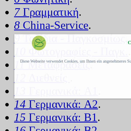
7
Γραμματική
.
8
China-Service
.
9
Ταξίδια - Παγκοσμίως
.
C
10
Φωτογραφίες - Παγκ.
.
11
Μεταφράσεις
.
Diese Webseite verwendet Cookies, um Ihnen ein angenehmeres Su
12
Διεθνείς
.
13
Γερμανικά: A1
.
14
Γερμανικά: A2
.
15
Γερμανικά: B1
.
16
Γερμανικά: B2
.