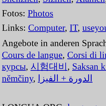
Fotos:
Photos
Links:
Computer
,
IT
,
useyo
Angebote in anderen Sprac
Cours de langue
,
Corsi di l
курсы
,
시험대비
,
Saksan k
němčiny
,
الدورة + الفيزا