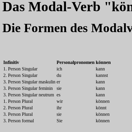
Das Modal-Verb "kö
Die Formen des Modalv
Infinitiv
Personalpronomen
können
1. Person Singular
ich
kann
2. Person Singular
du
kannst
3. Person Singular maskulin
er
kann
3. Person Singular feminin
sie
kann
3. Person Singular neutrum
es
kann
1. Person Plural
wir
können
2. Person Plural
ihr
könnt
3. Person Plural
sie
können
3. Person formal
Sie
können